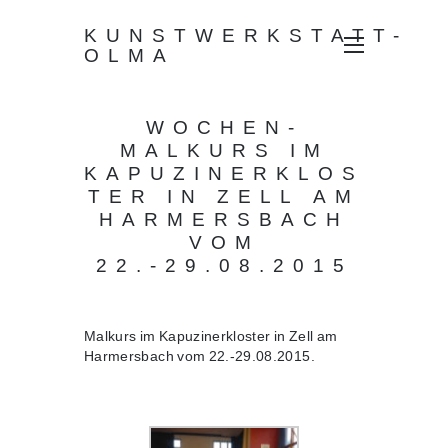
KUNSTWERKSTATT-
OLMA
WOCHEN-
MALKURS IM
KAPUZINERKLOS
TER IN ZELL AM
HARMERSBACH
VOM
22.-29.08.2015
Malkurs im Kapuzinerkloster in Zell am
Harmersbach vom 22.-29.08.2015.