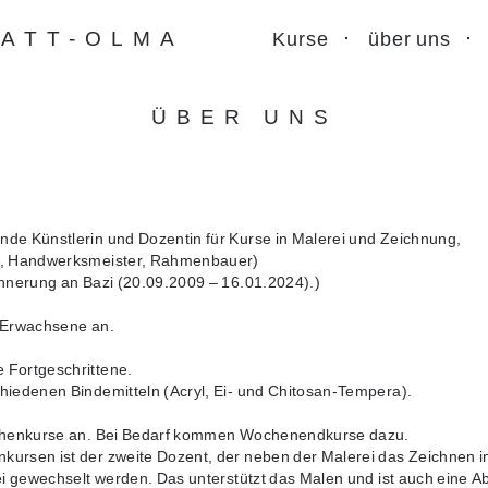
ATT-OLMA
Kurse
über uns
ÜBER UNS
dende Künstlerin und Dozentin für Kurse in Malerei und Zeichnung,
er, Handwerksmeister, Rahmenbauer)
innerung an Bazi (20.09.2009 – 16.01.2024).)
 Erwachsene an.
 Fortgeschrittene.
hiedenen Bindemitteln (Acryl, Ei- und Chitosan-Tempera).
Wochenkurse an. Bei Bedarf kommen Wochenendkurse dazu.
kursen ist der zweite Dozent, der neben der Malerei das Zeichnen i
rei gewechselt werden. Das unterstützt das Malen und ist auch eine