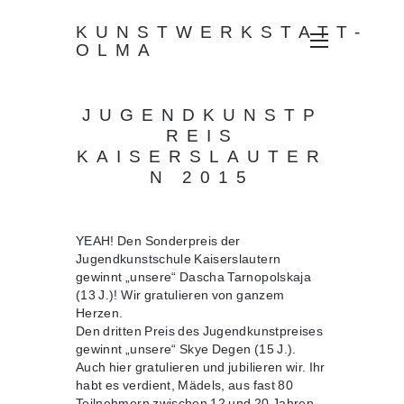
KUNSTWERKSTATT-
OLMA
JUGENDKUNSTP
REIS
KAISERSLAUTER
N 2015
YEAH! Den Sonderpreis der
Jugendkunstschule Kaiserslautern
gewinnt „unsere“ Dascha Tarnopolskaja
(13 J.)! Wir gratulieren von ganzem
Herzen.
Den dritten Preis des Jugendkunstpreises
gewinnt „unsere“ Skye Degen (15 J.).
Auch hier gratulieren und jubilieren wir. Ihr
habt es verdient, Mädels, aus fast 80
Teilnehmern zwischen 12 und 20 Jahren