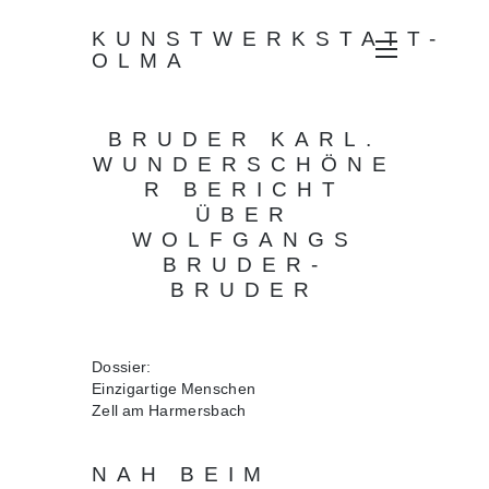
KUNSTWERKSTATT-
OLMA
BRUDER KARL.
WUNDERSCHÖNE
R BERICHT
ÜBER
WOLFGANGS
BRUDER-
BRUDER
Dossier:
Einzigartige Menschen
Zell am Harmersbach
NAH BEIM