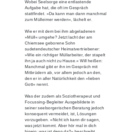
Wobei Seelsorge eine entlastende
Aufgabe hat, die oft im Gespräch
stattfindet. »Da kann man dann manchmal
zum Mülleimer werden«, lächelt er.
Wie er mit dem bei ihm abgeladenen
»Müll« umgehe? Jetzt lacht der am
Chiemsee geborene Sohn
sudetendeutscher Heimatvertriebener:
»Wie ein richtiger Müllarbeiter, der stapelt
ihn ja auch nicht zu Hause.« Will heißen:
Manchmal gibt er ihn im Gespräch mit
Mitbrüdern ab, vor allem jedoch an den,
den er in aller Natürlichkeit den »lieben
Gott« nennt.
Was der zudem als Soziotherapeut und
Focussing-Begleiter Ausgebildete in
seiner seelsorgerischen Beratung jedoch
konsequent vermeidet, ist, Lösungen
vorzugeben. »Nicht ich kann dir sagen,
was jetzt kommt. Aber hör mal in dich
hinein: was ist denn da?« beschreibt