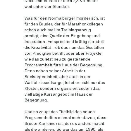
Noch immer läuft er die 42,2 Kilometer
weit unter vier Stunden.
Was für den Normalbürger mörderisch, ist
für den Bruder, der für Marathonkollegen
schon auch mal im Trainingsanzug
predigt, eine Quelle der Eingebung und
Inspiration. Entsprechend kräftig sprudelt
die Kreativität – ob das nun das Gestalten
von Predigten betrifft oder aber Projekte,
wie das zuletzt neu zu gestaltende
Programmheft fürs Haus der Begegnung.
Denn neben seiner Arbeit in der
Seelsorgeeinheit, aber auch in der
Wallfahrtsseelsorge, leitet er nicht nur das
Kloster, sondern organisiert zudem das
vielfältige Kursangebot im Haus der
Begegnung.
Und so zeugt das Titelbild des neuen
Programmheftes einmal mehr davon, dass
Bruder Karl einer ist, der es anders macht
als die anderen. So war das um 1990, als