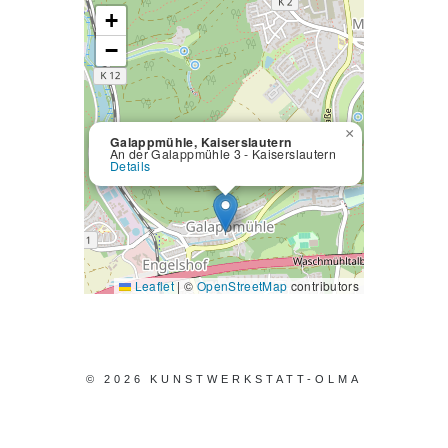
+
−
×
Galappmühle, Kaiserslautern
An der Galappmühle 3 - Kaiserslautern
Details
Leaflet
|
©
OpenStreetMap
contributors
© 2026 KUNSTWERKSTATT-OLMA